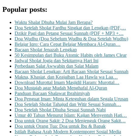
Popular posts:
Waktu Shalat Dhuha Mulai Jam Berapa?
Doa Setelah Sholat Fardhu Singkat dan Lengkap (PDF,…
Dzikir Pagi dan Petang Sesuai Sunnah (PDF + MP3 +…
Doa Wudhu (Doa Sebelum Wudhu & Doa Setelah Wudhu)
Belajar Iqro: Cara Cepat Belajar Membaca Al-Quran…
Bacaan Sholat Jenazah Lengkap
50 Kesimpulan dari Buku Atomic Habits oleh James Clear
Jadwal Sholat Jogja dan Sekitarnya Hari Ini
Perbedaan Salat Awwabin dan Salat Malam
Bacaan Sholat Lengkap: Arti Bacaan Sholat Sesuai Sunnah
Makna, Khasiat, dan Keajaiban Laa Hawla wa Laa…
Download Murottal Imam Masjidil Haram: Murottal…
Doa Mustajab agar Mudah Menghafal Al-Quran
Panduan Bacaan Shalawat Ibrahimiyah
Doa Penguat Iman: Minta Keteguhan dalam Segala Urusan
Doa Setelah Sholat Tahajud dan Witir Sesuai Sunnah…
Doa Setelah Sholat Dhuha Sesuai Sunnah Nabi
Umur 40 Tahun Menurut Islam: Kajian Menyentuh Hati…
Doa untuk Orang Sakit: 2 Doa Menjenguk Orang Sakit…
Doa untuk Orang Tua: Doa untuk Ibu & Bapak
Istilah Bahasa Arab Modern Kontemporer Sosial Media