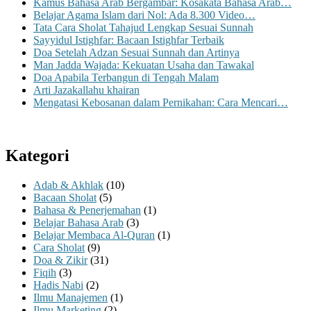
Kamus Bahasa Arab Bergambar: Kosakata Bahasa Arab…
Belajar Agama Islam dari Nol: Ada 8.300 Video…
Tata Cara Sholat Tahajud Lengkap Sesuai Sunnah
Sayyidul Istighfar: Bacaan Istighfar Terbaik
Doa Setelah Adzan Sesuai Sunnah dan Artinya
Man Jadda Wajada: Kekuatan Usaha dan Tawakal
Doa Apabila Terbangun di Tengah Malam
Arti Jazakallahu khairan
Mengatasi Kebosanan dalam Pernikahan: Cara Mencari…
Kategori
Adab & Akhlak
(10)
Bacaan Sholat
(5)
Bahasa & Penerjemahan
(1)
Belajar Bahasa Arab
(3)
Belajar Membaca Al-Quran
(1)
Cara Sholat
(9)
Doa & Zikir
(31)
Fiqih
(3)
Hadis Nabi
(2)
Ilmu Manajemen
(1)
Ilmu Marketing
(2)