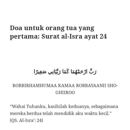
Doa untuk orang tua yang
pertama: Surat al-Isra ayat 24
رَبِّ ارْحَمْهُمَا كَمَا رَبَّيَانِي صَغِيرًا
ROBBIRHAMHUMAA KAMAA ROBBAYAANII SHO-
GHIIROO
“Wahai Tuhanku, kasihilah keduanya, sebagaimana
mereka berdua telah mendidik aku waktu kecil.”
(QS. Al-Isra’: 24)