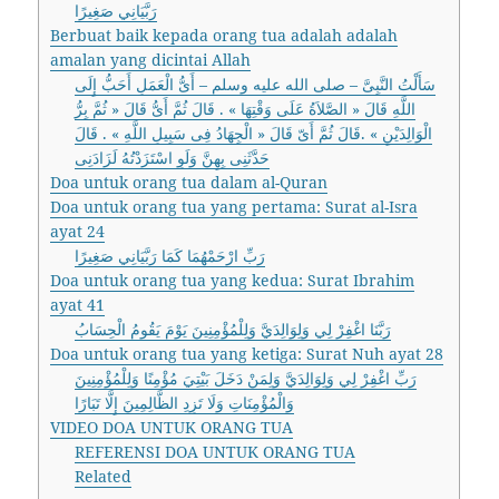
رَبَّيَانِي صَغِيرًا
Berbuat baik kepada orang tua adalah adalah
amalan yang dicintai Allah
سَأَلْتُ النَّبِىَّ – صلى الله عليه وسلم – أَىُّ الْعَمَلِ أَحَبُّ إِلَى
اللَّهِ قَالَ « الصَّلاَةُ عَلَى وَقْتِهَا » . قَالَ ثُمَّ أَىُّ قَالَ « ثُمَّ بِرُّ
الْوَالِدَيْنِ » .قَالَ ثُمَّ أَىّ قَالَ « الْجِهَادُ فِى سَبِيلِ اللَّهِ » . قَالَ
حَدَّثَنِى بِهِنَّ وَلَوِ اسْتَزَدْتُهُ لَزَادَنِى
Doa untuk orang tua dalam al-Quran
Doa untuk orang tua yang pertama: Surat al-Isra
ayat 24
رَبِّ ارْحَمْهُمَا كَمَا رَبَّيَانِي صَغِيرًا
Doa untuk orang tua yang kedua: Surat Ibrahim
ayat 41
رَبَّنَا اغْفِرْ لِي وَلِوَالِدَيَّ وَلِلْمُؤْمِنِينَ يَوْمَ يَقُومُ الْحِسَابُ
Doa untuk orang tua yang ketiga: Surat Nuh ayat 28
رَبِّ اغْفِرْ لِي وَلِوَالِدَيَّ وَلِمَنْ دَخَلَ بَيْتِيَ مُؤْمِنًا وَلِلْمُؤْمِنِينَ
وَالْمُؤْمِنَاتِ وَلَا تَزِدِ الظَّالِمِينَ إِلَّا تَبَارًا
VIDEO DOA UNTUK ORANG TUA
REFERENSI DOA UNTUK ORANG TUA
Related