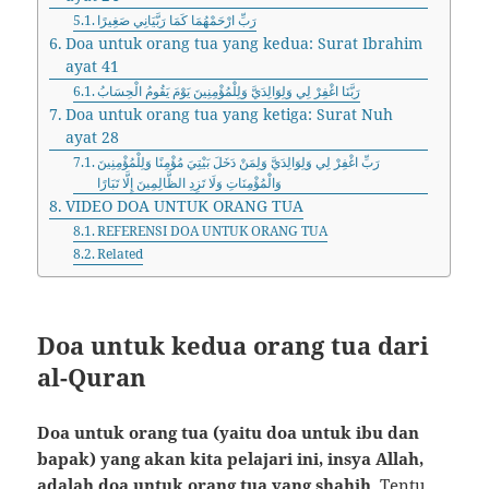
رَبِّ ارْحَمْهُمَا كَمَا رَبَّيَانِي صَغِيرًا
Doa untuk orang tua yang kedua: Surat Ibrahim
ayat 41
رَبَّنَا اغْفِرْ لِي وَلِوَالِدَيَّ وَلِلْمُؤْمِنِينَ يَوْمَ يَقُومُ الْحِسَابُ
Doa untuk orang tua yang ketiga: Surat Nuh
ayat 28
رَبِّ اغْفِرْ لِي وَلِوَالِدَيَّ وَلِمَنْ دَخَلَ بَيْتِيَ مُؤْمِنًا وَلِلْمُؤْمِنِينَ
وَالْمُؤْمِنَاتِ وَلَا تَزِدِ الظَّالِمِينَ إِلَّا تَبَارًا
VIDEO DOA UNTUK ORANG TUA
REFERENSI DOA UNTUK ORANG TUA
Related
Doa untuk kedua orang tua dari
al-Quran
Doa untuk orang tua (yaitu doa untuk ibu dan
bapak) yang akan kita pelajari ini, insya Allah,
adalah doa untuk orang tua yang shahih
. Tentu