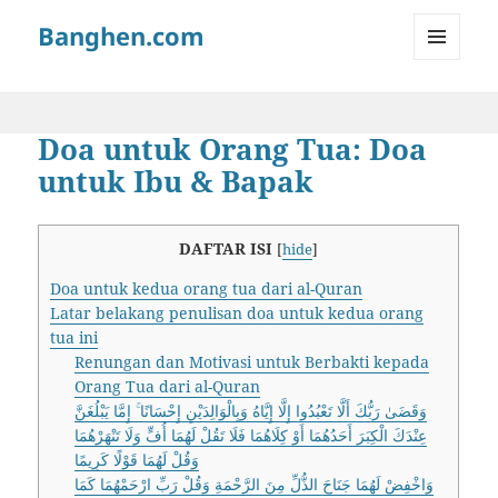
Banghen.com
MENU
AND
WIDGETS
Doa untuk Orang Tua: Doa
untuk Ibu & Bapak
DAFTAR ISI
[
hide
]
Doa untuk kedua orang tua dari al-Quran
Latar belakang penulisan doa untuk kedua orang
tua ini
Renungan dan Motivasi untuk Berbakti kepada
Orang Tua dari al-Quran
وَقَضَىٰ رَبُّكَ أَلَّا تَعْبُدُوا إِلَّا إِيَّاهُ وَبِالْوَالِدَيْنِ إِحْسَانًا ۚ إِمَّا يَبْلُغَنَّ
عِنْدَكَ الْكِبَرَ أَحَدُهُمَا أَوْ كِلَاهُمَا فَلَا تَقُلْ لَهُمَا أُفٍّ وَلَا تَنْهَرْهُمَا
وَقُلْ لَهُمَا قَوْلًا كَرِيمًا
وَاخْفِضْ لَهُمَا جَنَاحَ الذُّلِّ مِنَ الرَّحْمَةِ وَقُلْ رَبِّ ارْحَمْهُمَا كَمَا