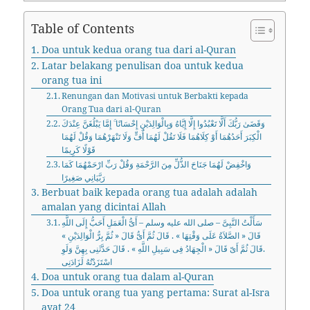
Table of Contents
Doa untuk kedua orang tua dari al-Quran
Latar belakang penulisan doa untuk kedua
orang tua ini
Renungan dan Motivasi untuk Berbakti kepada
Orang Tua dari al-Quran
وَقَضَىٰ رَبُّكَ أَلَّا تَعْبُدُوا إِلَّا إِيَّاهُ وَبِالْوَالِدَيْنِ إِحْسَانًا ۚ إِمَّا يَبْلُغَنَّ عِنْدَكَ
الْكِبَرَ أَحَدُهُمَا أَوْ كِلَاهُمَا فَلَا تَقُلْ لَهُمَا أُفٍّ وَلَا تَنْهَرْهُمَا وَقُلْ لَهُمَا
قَوْلًا كَرِيمًا
وَاخْفِضْ لَهُمَا جَنَاحَ الذُّلِّ مِنَ الرَّحْمَةِ وَقُلْ رَبِّ ارْحَمْهُمَا كَمَا
رَبَّيَانِي صَغِيرًا
Berbuat baik kepada orang tua adalah adalah
amalan yang dicintai Allah
سَأَلْتُ النَّبِىَّ – صلى الله عليه وسلم – أَىُّ الْعَمَلِ أَحَبُّ إِلَى اللَّهِ
قَالَ « الصَّلاَةُ عَلَى وَقْتِهَا » . قَالَ ثُمَّ أَىُّ قَالَ « ثُمَّ بِرُّ الْوَالِدَيْنِ »
.قَالَ ثُمَّ أَىّ قَالَ « الْجِهَادُ فِى سَبِيلِ اللَّهِ » . قَالَ حَدَّثَنِى بِهِنَّ وَلَوِ
اسْتَزَدْتُهُ لَزَادَنِى
Doa untuk orang tua dalam al-Quran
Doa untuk orang tua yang pertama: Surat al-Isra
ayat 24