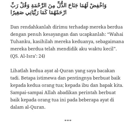
وَاخْفِضْ لَهُمَا جَنَاحَ الذُّلِّ مِنَ الرَّحْمَةِ وَقُلْ رَبِّ
ارْحَمْهُمَا كَمَا رَبَّيَانِي صَغِيرًا
Dan rendahkanlah dirimu terhadap mereka berdua
dengan penuh kesayangan dan ucapkanlah: “Wahai
Tuhanku, kasihilah mereka keduanya, sebagaimana
mereka berdua telah mendidik aku waktu kecil”.
(QS. Al-Isra’: 24)
Lihatlah kedua ayat al-Quran yang saya bacakan
tadi. Betapa istimewa dan pentingnya berbuat baik
kepada kedua orang tua; kepada ibu dan bapak kita.
Sampai-sampai Allah abadikan perintah berbuat
baik kepada orang tua ini pada beberapa ayat di
dalam al-Quran.
***