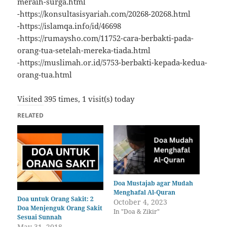
meraih-surga.html
-https://konsultasisyariah.com/20268-20268.html
-https://islamqa.info/id/46698
-https://rumaysho.com/11752-cara-berbakti-pada-
orang-tua-setelah-mereka-tiada.html
-https://muslimah.or.id/5753-berbakti-kepada-kedua-
orang-tua.html
Visited 395 times, 1 visit(s) today
RELATED
Doa Mustajab agar Mudah
Menghafal Al-Quran
Doa untuk Orang Sakit: 2
October 4, 2023
Doa Menjenguk Orang Sakit
In "Doa & Zikir"
Sesuai Sunnah
May 31, 2018