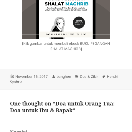
[Klik gambar untuk membeli ebook BUKU PEGANGAN
SHALAT MAGHRIB]
Posted
Author
Categories
Tags
November 16, 2017
banghen
Doa & Zikir
Hendri
on
Syahrial
One thought on “Doa untuk Orang Tua:
Doa untuk Ibu & Bapak”
Nuraini
says: