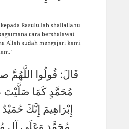
 kepada Rasulullah shallallahu
, bagaimana cara bershalawat
na Allah sudah mengajari kami
am.’
قَالَ: قُولُوا اللَّهُمَّ 
مُحَمَّدٍ كَمَا صَلَّيْتَ 
إِبْرَاهِيمَ إِنَّكَ حُمَيْ
مُحَمَّدٍ وَعَلَى آلِ مُ