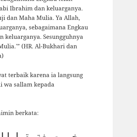
bi Ibrahim dan keluarganya.
i dan Maha Mulia. Ya Allah,
uarganya, sebagaimana Engkau
n keluarganya. Sesungguhnya
lia.'” (HR. Al-Bukhari dan
m)
at terbaik karena ia langsung
ihi wa sallam kepada
imin berkata:
وخير صيغة يقولها ا