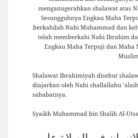
menganugerahkan shalawat atas Na
Sesungguhnya Engkau Maha Terpuj
berkahilah Nabi Muhammad dan kel
telah memberkahi Nabi Ibrahim da
Engkau Maha Terpuji dan Maha Mu
Musli
Shalawat Ibrahimiyah disebut shalaw
diajarkan oleh Nabi shallallahu ‘ala
sahabatnya.
Syaikh Muhammad bin Shalih Al-Utsa
لإنسان في الصلاة على