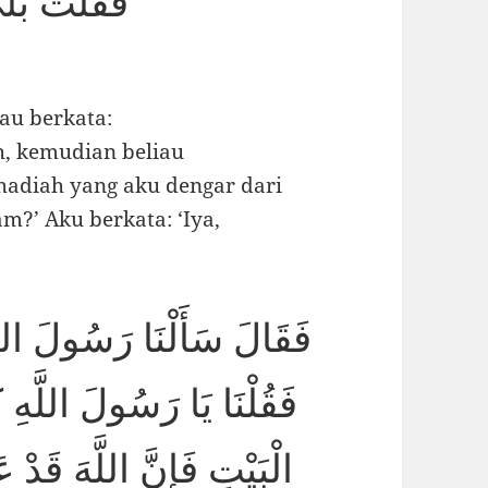
فَقُلْتُ بَلَى فَأَهْدِهَا لِي
au berkata:
h, kemudian beliau
hadiah yang aku dengar dari
am?’ Aku berkata: ‘Iya,
فَقَالَ سَأَلْنَا رَسُولَ اللَّ
فَقُلْنَا يَا رَسُولَ اللَّهِ 
الْبَيْتِ فَإِنَّ اللَّهَ قَدْ 