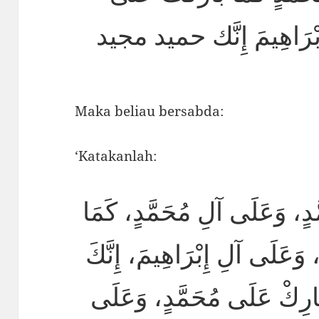
إِبْرَاهِيمَ إِنَّك حميد مجيد
Maka beliau bersabda:
‘Katakanlah:
ّدٍ، وَعَلَى آلِ مُحَمَّدٍ، كَمَا
 وَعَلَى آلِ إِبْرَاهِيمَ، إِنَّكَ
بَارِكْ عَلَى مُحَمَّدٍ، وَعَلَى