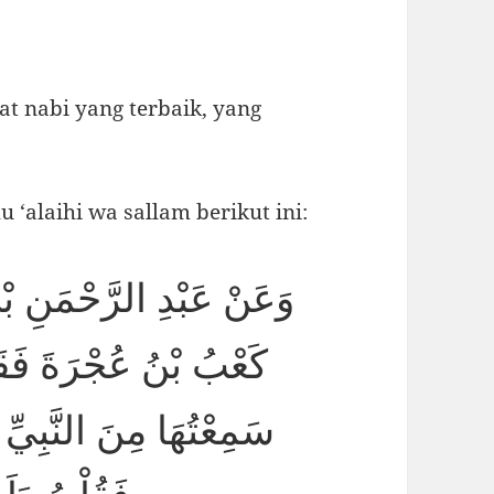
t nabi yang terbaik, yang
 ‘alaihi wa sallam berikut ini:
وَعَنْ عَبْدِ الرَّحْمَنِ بْ
كَعْبُ بْنُ عُجْرَةَ فَقَا
سَمِعْتُهَا مِنَ النَّبِيِّ 