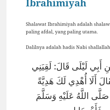
Ibrahimiyah
Shalawat Ibrahimiyah adalah shalawa
paling afdal, yang paling utama.
Dalilnya adalah hadis Nabi shallallahu
نِ أَبِي لَيْلَى قَالَ: لَقِيَنِي
لَ أَلَا أُهْدِي لَكَ هَدِيَّةً
صَلَّى اللَّهُ عَلَيْهِ وَسَلَّمَ