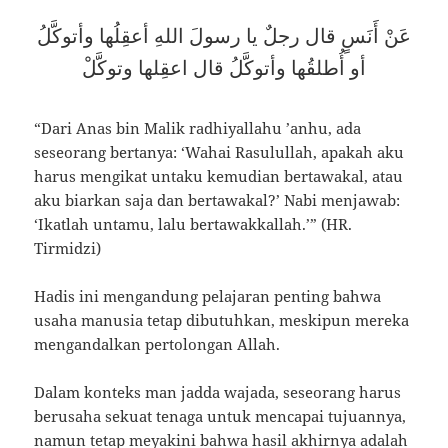
عَنْ أَنَسٍ قال رجلٌ يا رسولَ اللهِ أعقِلُها وأتوكَّلُ
أو أُطلقُها وأتوكَّلُ قال اعقِلها وتوكَّلْ
“Dari Anas bin Malik radhiyallahu ’anhu, ada
seseorang bertanya: ‘Wahai Rasulullah, apakah aku
harus mengikat untaku kemudian bertawakal, atau
aku biarkan saja dan bertawakal?’ Nabi menjawab:
‘Ikatlah untamu, lalu bertawakkallah.’” (HR.
Tirmidzi)
Hadis ini mengandung pelajaran penting bahwa
usaha manusia tetap dibutuhkan, meskipun mereka
mengandalkan pertolongan Allah.
Dalam konteks man jadda wajada, seseorang harus
berusaha sekuat tenaga untuk mencapai tujuannya,
namun tetap meyakini bahwa hasil akhirnya adalah