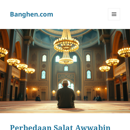
Banghen.com
MENU
AND
WIDGETS
Perbedaan Salat Awwabin