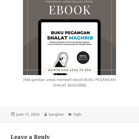
itu? Apakah cukup dengan
mengucap alhamdulillah?
Para ulama menjelaskan,
syukur tidak berhenti di
lisan. Ia dimulai…
[Klik gambar untuk membeli ebook BUKU PEGANGAN
SHALAT MAGHRIB]
Posted
Author
Categories
June 15, 2024
banghen
Fiqih
on
Leave a Reply