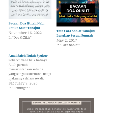
Bacaan Doa Iftitah Nabi
ketika Salat Tahajud
Tata Cara Sholat Tahajud
November 16, 2022
Lengkap Sesuai Sunnah
In "Doa & Zikir"
May 2, 2017
In "Cara Sholat"
Amal Saleh Itulah Syukur
Sobatku yang baik hatinya…
Allah pernah
memerintahkan satu hal
yang sangat sederhana, tetapi
maknanya dalam sekali:
وَاشْكُرُوا لِلَّهِ"Dan
February 9, 2026
bersyukurlah kepada Allah.”
In "Renungan"
(QS. Al-Baqarah: 172)
Perintahnya singkat. Hanya
satu kata: bersyukur.
Namun, bagaimana
sebenarnya bentuk syukur