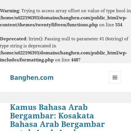
Warning
: Trying to access array offset on value of type bool in
/home/u622196393/domains/banghen.com/public_html/wp-
content/themes/twentyfifteen/functions.php
on line
554
Deprecated
: ltrim(): Passing null to parameter #1 ($string) of
type string is deprecated in
/home/u622196393/domains/banghen.com/public_html/wp-
includes/formatting.php
on line
4487
Banghen.com
MENU
AND
WIDGETS
Kamus Bahasa Arab
Bergambar: Kosakata
Bahasa Arab Bergambar