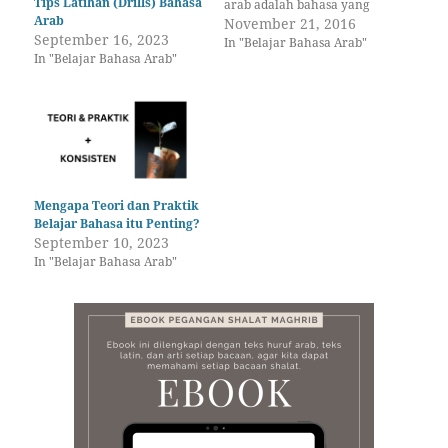
Tips Latihan (Drills) Bahasa
arab adalah bahasa yang
Arab
sangat tua yang masih hidup
November 21, 2016
September 16, 2023
bertahan hingga zaman
In "Belajar Bahasa Arab"
In "Belajar Bahasa Arab"
moderen ini, bahkan hingga
hari kiamat! Semua bidang
ilmu pengetahuan (tanpa
terkecuali) menggunakan
kosa kata (mufrodat) bahasa
arab di bidangnya masing-
masing, sesuai dengan
konteks pada bidang ilmu…
Mengapa Teori dan Praktik
Belajar Bahasa itu Penting?
September 10, 2023
In "Belajar Bahasa Arab"