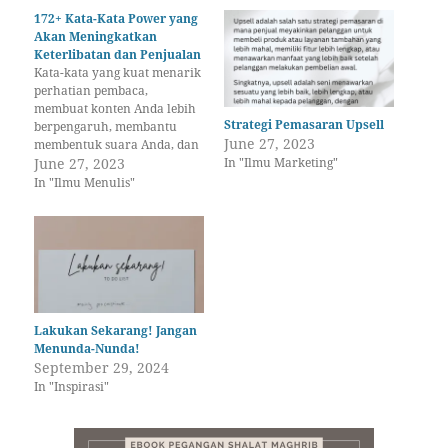
172+ Kata-Kata Power yang
Akan Meningkatkan
Keterlibatan dan Penjualan
Kata-kata yang kuat menarik
perhatian pembaca,
membuat konten Anda lebih
Strategi Pemasaran Upsell
berpengaruh, membantu
June 27, 2023
membentuk suara Anda, dan
In "Ilmu Marketing"
mendorong orang untuk
June 27, 2023
mengikuti saran Anda. Cara
In "Ilmu Menulis"
menggunakan kata-kata kuat
dalam tulisan Anda
Pernahkah Anda berharap
memiliki mesin kata-kata
ajaib? Masukkan ide-ide
Anda di atas. Putar mesin
tersebut secara manual.
Biarkan mesin itu
Lakukan Sekarang! Jangan
beroperasi…
Menunda-Nunda!
September 29, 2024
In "Inspirasi"