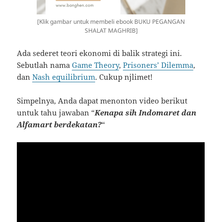
[Klik gambar untuk membeli ebook BUKU PEGANGAN
SHALAT MAGHRIB]
Ada sederet teori ekonomi di balik strategi ini.
Sebutlah nama
Game Theory
,
Prisoners’ Dilemma
,
dan
Nash equilibrium
. Cukup njlimet!
Simpelnya, Anda dapat menonton video berikut
untuk tahu jawaban “
Kenapa sih Indomaret dan
Alfamart berdekatan?
“