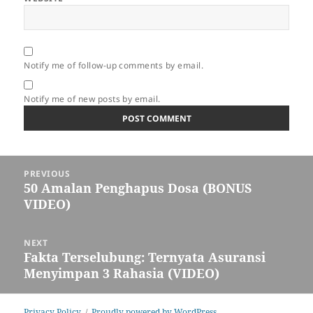
Notify me of follow-up comments by email.
Notify me of new posts by email.
Post
PREVIOUS
navigation
50 Amalan Penghapus Dosa (BONUS
Previous
VIDEO)
post:
NEXT
Fakta Terselubung: Ternyata Asuransi
Next
Menyimpan 3 Rahasia (VIDEO)
post:
Privacy Policy
Proudly powered by WordPress