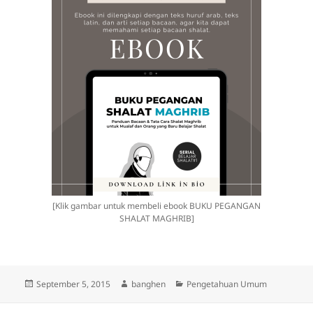
[Klik gambar untuk membeli ebook BUKU PEGANGAN
SHALAT MAGHRIB]
Posted
Author
Categories
September 5, 2015
banghen
Pengetahuan Umum
on