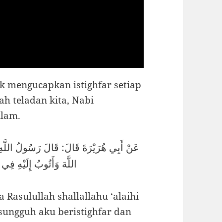
 mengucapkan istighfar setiap
ah teladan kita, Nabi
llam.
عَنْ أَبِي هُرَيْرَةَ قَالَ: قَالَ رَسُولُ اللَّهِ صَل
اللَّهَ وَأَتُوبُ إِلَيْهِ فِي
 Rasulullah shallallahu ‘alaihi
sungguh aku beristighfar dan