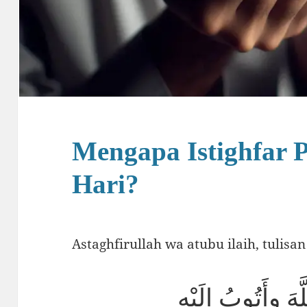
Mengapa Istighfar P
Hari?
Astaghfirullah wa atubu ilaih, tulisa
ّهَ وأَتُوبُ إلَيْهِ