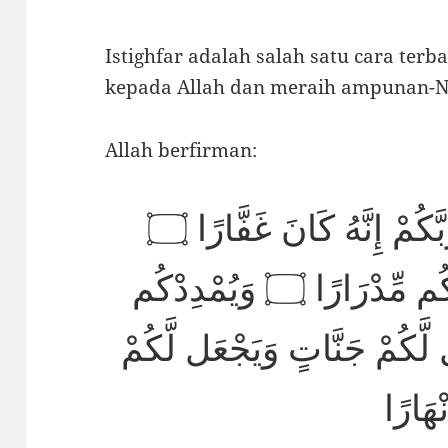
Istighfar adalah salah satu cara ter
kepada Allah dan meraih ampunan-
Allah berfirman:
فَقُلْتُ اسْتَغْفِرُوا رَبَّكُمْ إِنَّهُ كَانَ غَفَّارًا ۝
يُرْسِلِ السَّمَاءَ عَلَيْكُم مِّدْرَارًا ۝ وَيُمْدِدْكُم
 لَّكُمْ جَنَّاتٍ وَيَجْعَل لَّكُمْ
نْهَارًا