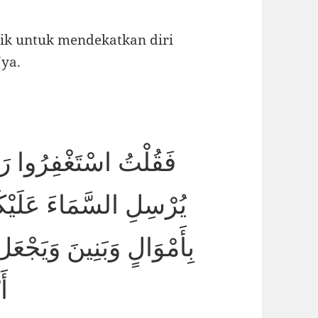
baik untuk mendekatkan diri
Nya.
بِأَمْوَالٍ وَبَنِينَ وَيَجْعَل
أَ