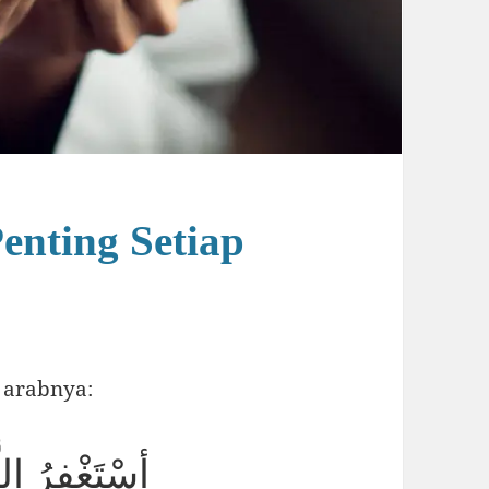
enting Setiap
n arabnya:
أسْتَغْفِرُ اللَ