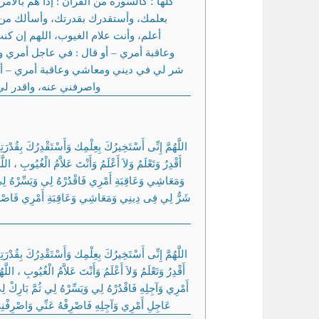
كلها ؛ كالسورة من القرآن : إذا هم بالأم
بعلمك، وأستقدرك بقدرتك، وأسألك من فض
أعلم، وأنت علام الغيوب، اللهم إن كن
وعاقبة أمري – أو قال : في عاجل أمري وآ
شر لي في ديني ومعاشي وعاقبة أمري – أ،
واصرفني عنه، واقدر لي
اللَّهُمَّ إِنِّى أَسْتَخِيرُكَ بِعِلْمِك وَأَسْتَقْدِرُكَ بِقُدْرَت
أَقْدِرُ وَتَعْلَمُ وَلاَ أَعْلَمُ وَأَنْتَ عَلاَّمُ الْغُيُوبِ ، ا
وَمَعَاشِي وَعَاقِبَةِ أَمْرِي فَاقْدُرْهُ لِي وَيَسِّرْهُ لِي ث
شَرٌّ لِي فِى دِينِي وَمَعَاشِي وَعَاقِبَةِ أَمْرِي فَاصْرِفْ
اللَّهُمَّ إِنِّى أَسْتَخِيرُكَ بِعِلْمِك وَأَسْتَقْدِرُكَ بِقُدْرَت
أَقْدِرُ وَتَعْلَمُ وَلاَ أَعْلَمُ وَأَنْتَ عَلاَّمُ الْغُيُوبِ ، الل
أَمْرِي وَآجِلِهِ فَاقْدُرْهُ لِي وَيَسِّرْهُ لِي ثُمَّ بَارِكْ ل
عَاجِلِ أَمْرِي وَآجِلِهِ فَاصْرِفْهُ عَنِّي وَاصْرِفْنِي 