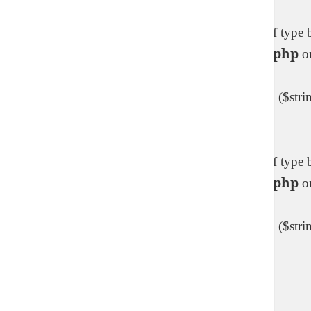
Warning
: Trying to access array offset on value of type
content/themes/twentyfifteen/functions.php
on
Deprecated
: ltrim(): Passing null to parameter #1 ($stri
includes/formatting.php
4487
on line
Warning
: Trying to access array offset on value of type
content/themes/twentyfifteen/functions.php
on
Deprecated
: ltrim(): Passing null to parameter #1 ($stri
includes/formatting.php
4487
on line