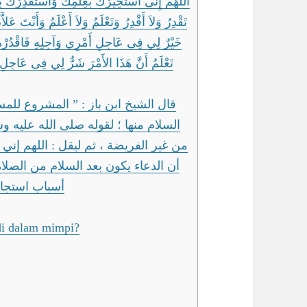
اللَّهُمَّ إِنِّى أَسْتَخِيرُكَ بِعِلْمِك وَأَسْتَقْدِرُكَ 
تَقْدِرُ وَلاَ أَقْدِرُ وَتَعْلَمُ وَلاَ أَعْلَمُ وَأَنْتَ عَلا
خَيْرٌ لِي فِى عَاجِلِ أَمْرِي وَآجِلِهِ فَاقْدُرْهُ 
تَعْلَمُ أَنَّ هَذَا الأَمْرَ شَرٌّ لِي فِى عَاج ،
قال الشيخ ابن باز : ” المشروع للمس
السلام منها ؛ لقوله صلى الله عليه وس
من غير الفريضة ، ثم ليقل : اللهم إني
أن الدعاء يكون بعد السلام من الصلاة
أسباب استجابة
adi dalam mimpi?