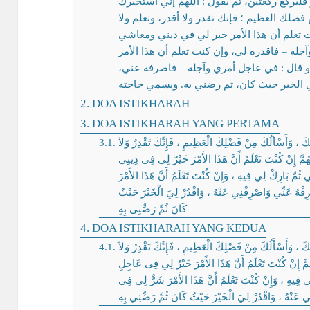
ر فليركع ركعتين، ثم يقول : اللهم إني أستخيرك
لك العظيم ؛ فإنك تقدر ولا أقدر، وتعلم ولا
ت تعلم أن هذا الأمر خير لي في ديني ومعاشي
جله – فاقدره لي، وإن كنت تعلم أن هذا الأمر
و قال : في عاجل أمري وآجله – فاصرفه عني
 الخير حيث كان، ثم رضني به. ويسمي حاجته
DOA ISTIKHARAH
DOA ISTIKHARAH YANG PERTAMA
ِكَ ، وَأَسْأَلُكَ مِنْ فَضْلِكَ الْعَظِيمِ ، فَإِنَّكَ تَقْدِرُ وَلاَ
للَّهُمَّ إِنْ كُنْتَ تَعْلَمُ أَنَّ هَذَا الأَمْرَ خَيْرٌ لِي فِى دِينِي
ُمَّ بَارِكْ لِي فِيهِ ، وَإِنْ كُنْتَ تَعْلَمُ أَنَّ هَذَا الأَمْرَ
هُ عَنِّي وَاصْرِفْنِي عَنْهُ ، وَاقْدُرْ لِيَ الْخَيْرَ حَيْثُ
كَانَ ﺛُﻢَّ رَضِّنِي ﺑِﻪِ
DOA ISTIKHARAH YANG KEDUA
ِكَ ، وَأَسْأَلُكَ مِنْ فَضْلِكَ الْعَظِيمِ ، فَإِنَّكَ تَقْدِرُ وَلاَ
َّهُمَّ إِنْ كُنْتَ تَعْلَمُ أَنَّ هَذَا الأَمْرَ خَيْرٌ لِي فِى عَاجِلِ
ِي فِيهِ ، وَإِنْ كُنْتَ تَعْلَمُ أَنَّ هَذَا الأَمْرَ شَرٌّ لِي فِى
عَنْهُ ، وَاقْدُرْ لِيَ الْخَيْرَ حَيْثُ كَانَ ﺛُﻢَّ رَضِّنِي ﺑِﻪِ