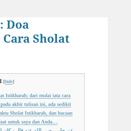
: Doa
 Cara Sholat
I
[
hide
]
at Istikharah; dari mulai tata cara
ada akhir tulisan ini, ada sedikit
aktu Sholat Istikharah, dan bacaan
nfaat untuk saya dan Anda…
عن جابر رضي الله عنه قال : كان ال