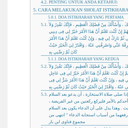
PENTING UNTUK ANDA KETAHUI:
CARA MELAKUKAN SHOLAT ISTIKHAR
DOA ISTIKHARAH YANG PERTAMA
ِكَ ، وَأَسْأَلُكَ مِنْ فَضْلِكَ الْعَظِيمِ ، فَإِنَّكَ تَقْدِرُ وَلاَ
للَّهُمَّ إِنْ كُنْتَ تَعْلَمُ أَنَّ هَذَا الأَمْرَ خَيْرٌ لِي فِى دِينِي
ُمَّ بَارِكْ لِي فِيهِ ، وَإِنْ كُنْتَ تَعْلَمُ أَنَّ هَذَا الأَمْرَ
هُ عَنِّي وَاصْرِفْنِي عَنْهُ ، وَاقْدُرْ لِيَ الْخَيْرَ حَيْثُ
كَانَ ﺛُﻢَّ رَضِّنِي ﺑِﻪِ
DOA ISTIKHARAH YANG KEDUA
ِكَ ، وَأَسْأَلُكَ مِنْ فَضْلِكَ الْعَظِيمِ ، فَإِنَّكَ تَقْدِرُ وَلاَ
َّهُمَّ إِنْ كُنْتَ تَعْلَمُ أَنَّ هَذَا الأَمْرَ خَيْرٌ لِي فِى عَاجِلِ
ِي فِيهِ ، وَإِنْ كُنْتَ تَعْلَمُ أَنَّ هَذَا الأَمْرَ شَرٌّ لِي فِى
عَنْهُ ، وَاقْدُرْ لِيَ الْخَيْرَ حَيْثُ كَانَ ﺛُﻢَّ رَضِّنِي ﺑِﻪِ
ذا صلى صلاة الاستخارة ، أن يدعو بعد السلام
هم أحدكم بالأمر فليركع ركعتين من غير الفريضة
ث . وهذا يدل على أن الدعاء يكون بعد السلام
 رفعهما من أسباب استجابة الدعاء ” انتهى من
مجموع فتاوى ابن باز