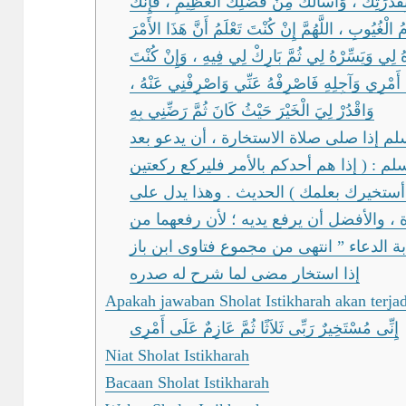
بِقُدْرَتِكَ ، وَأَسْأَلُكَ مِنْ فَضْلِكَ الْعَظِيمِ ، فَإِنَّكَ
َّمُ الْغُيُوبِ ، اللَّهُمَّ إِنْ كُنْتَ تَعْلَمُ أَنَّ هَذَا الأَمْرَ
لِي وَيَسِّرْهُ لِي ثُمَّ بَارِكْ لِي فِيهِ ، وَإِنْ كُنْتَ
ِلِ أَمْرِي وَآجِلِهِ فَاصْرِفْهُ عَنِّي وَاصْرِفْنِي عَنْهُ
وَاقْدُرْ لِيَ الْخَيْرَ حَيْثُ كَانَ ﺛُﻢَّ رَضِّنِي ﺑِﻪِ
لم إذا صلى صلاة الاستخارة ، أن يدعو بعد
لم : ( إذا هم أحدكم بالأمر فليركع ركعتين
 أستخيرك بعلمك ) الحديث . وهذا يدل على
 ، والأفضل أن يرفع يديه ؛ لأن رفعهما من
 الدعاء ” انتهى من مجموع فتاوى ابن باز
إذا استخار مضى لما شرح له صدره
Apakah jawaban Sholat Istikharah akan terj
إِنِّى مُسْتَخِيرٌ رَبِّى ثَلاَثًا ثُمَّ عَازِمٌ عَلَى أَمْرِى
Niat Sholat Istikharah
Bacaan Sholat Istikharah