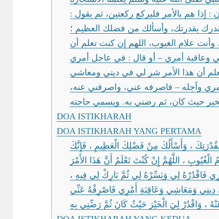
ن : إذا هم بالأمر فليركع ركعتين، ثم يقول
قدرك بقدرتك، وأسألك من فضلك العظيم ؛
، وأنت علام الغيوب، اللهم إن كنت تعلم أن
ي وعاقبة أمري – أو قال : في عاجل أمري
علم أن هذا الأمر شر لي في ديني ومعاشي
أمري وآجله – فاصرفه عني، واصرفني عنه
خير حيث كان، ثم رضني به. ويسمي حاجته
DOA ISTIKHARAH
DOA ISTIKHARAH YANG PERTAMA
بِقُدْرَتِكَ ، وَأَسْأَلُكَ مِنْ فَضْلِكَ الْعَظِيمِ ، فَإِنَّكَ
َّمُ الْغُيُوبِ ، اللَّهُمَّ إِنْ كُنْتَ تَعْلَمُ أَنَّ هَذَا الأَمْرَ
ِي فَاقْدُرْهُ لِي وَيَسِّرْهُ لِي ثُمَّ بَارِكْ لِي فِيهِ
ِى دِينِي وَمَعَاشِي وَعَاقِبَةِ أَمْرِي فَاصْرِفْهُ عَنِّي
هُ ، وَاقْدُرْ لِيَ الْخَيْرَ حَيْثُ كَانَ ﺛُﻢَّ رَضِّنِي ﺑِﻪِ