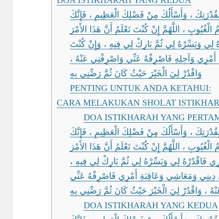
DOA ISTIKHARAH YANG KEDUA
بِقُدْرَتِكَ ، وَأَسْأَلُكَ مِنْ فَضْلِكَ الْعَظِيمِ ، فَإِنَّكَ
َّمُ الْغُيُوبِ ، اللَّهُمَّ إِنْ كُنْتَ تَعْلَمُ أَنَّ هَذَا الأَمْرَ
لِي وَيَسِّرْهُ لِي ثُمَّ بَارِكْ لِي فِيهِ ، وَإِنْ كُنْتَ
ِلِ أَمْرِي وَآجِلِهِ فَاصْرِفْهُ عَنِّي وَاصْرِفْنِي عَنْهُ
وَاقْدُرْ لِيَ الْخَيْرَ حَيْثُ كَانَ ﺛُﻢَّ رَضِّنِي ﺑِﻪِ
PENTING UNTUK ANDA KETAHUI:
CARA MELAKUKAN SHOLAT ISTIKHA
DOA ISTIKHARAH YANG PERTA
بِقُدْرَتِكَ ، وَأَسْأَلُكَ مِنْ فَضْلِكَ الْعَظِيمِ ، فَإِنَّكَ
َّمُ الْغُيُوبِ ، اللَّهُمَّ إِنْ كُنْتَ تَعْلَمُ أَنَّ هَذَا الأَمْرَ
ِي فَاقْدُرْهُ لِي وَيَسِّرْهُ لِي ثُمَّ بَارِكْ لِي فِيهِ
ِى دِينِي وَمَعَاشِي وَعَاقِبَةِ أَمْرِي فَاصْرِفْهُ عَنِّي
هُ ، وَاقْدُرْ لِيَ الْخَيْرَ حَيْثُ كَانَ ﺛُﻢَّ رَضِّنِي ﺑِﻪِ
DOA ISTIKHARAH YANG KEDUA