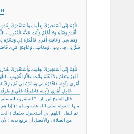
AH
اللَّهُمَّ إِنِّى أَسْتَخِيرُكَ بِعِلْمِك وَأَسْتَقْدِرُكَ بِقُدْرَت
أَقْدِرُ وَتَعْلَمُ وَلاَ أَعْلَمُ وَأَنْتَ عَلاَّمُ الْغُيُوبِ ، ا
وَمَعَاشِي وَعَاقِبَةِ أَمْرِي فَاقْدُرْهُ لِي وَيَسِّرْهُ لِي ث
شَرٌّ لِي فِى دِينِي وَمَعَاشِي وَعَاقِبَةِ أَمْرِي فَاصْرِفْ
اللَّهُمَّ إِنِّى أَسْتَخِيرُكَ بِعِلْمِك وَأَسْتَقْدِرُكَ بِقُدْرَت
أَقْدِرُ وَتَعْلَمُ وَلاَ أَعْلَمُ وَأَنْتَ عَلاَّمُ الْغُيُوبِ ، الل
أَمْرِي وَآجِلِهِ فَاقْدُرْهُ لِي وَيَسِّرْهُ لِي ثُمَّ بَارِكْ ل
عَاجِلِ أَمْرِي وَآجِلِهِ فَاصْرِفْهُ عَنِّي وَاصْرِفْنِي 
قال الشيخ ابن باز : ” المشروع للمسلم إ
منها ؛ لقوله صلى الله عليه وسلم : ( إذا  ،
ثم ليقل : اللهم إني أستخيرك بعلمك ) الحدي
من الصلاة ، والأفضل أن يرفع يديه ؛ لأن