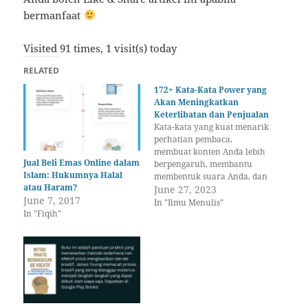
bermanfaat
Visited 91 times, 1 visit(s) today
RELATED
172+ Kata-Kata Power yang
Akan Meningkatkan
Keterlibatan dan Penjualan
Kata-kata yang kuat menarik
perhatian pembaca,
membuat konten Anda lebih
Jual Beli Emas Online dalam
berpengaruh, membantu
Islam: Hukumnya Halal
membentuk suara Anda, dan
atau Haram?
mendorong orang untuk
June 27, 2023
June 7, 2017
mengikuti saran Anda. Cara
In "Ilmu Menulis"
In "Fiqih"
menggunakan kata-kata kuat
dalam tulisan Anda
Pernahkah Anda berharap
memiliki mesin kata-kata
ajaib? Masukkan ide-ide
Anda di atas. Putar mesin
tersebut secara manual.
Biarkan mesin itu