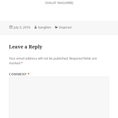
SHALAT MAGHRIB]
Posted
Author
Categories
July 3, 2016
banghen
Inspirasi
on
Leave a Reply
Your email address will not be published.
Required fields are
marked
*
COMMENT
*